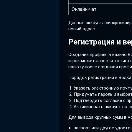
Онлайн-чат
Данные аккаунта синхронизир
новый адрес.
Регистрация и в
Создание профиля в казино Во
игрок может завести только 
валюту после создания профи
Порядок регистрации в Водка
Указать электронную почту
Придумать пароль и выбрат
Подтвердить согласие с пр
Активировать аккаунт по с
Для вывода крупных сумм в Vo
паспорт или другое удосто