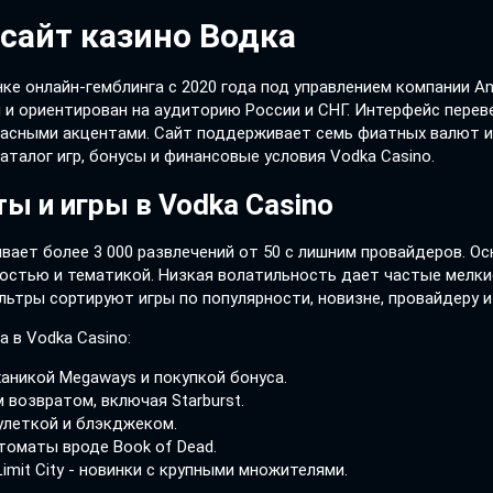
сайт казино Водка
ке онлайн-гемблинга с 2020 года под управлением компании And
н и ориентирован на аудиторию России и СНГ. Интерфейс перев
расными акцентами. Сайт поддерживает семь фиатных валют и
аталог игр, бонусы и финансовые условия Vodka Casino.
ы и игры в Vodka Casino
вает более 3 000 развлечений от 50 с лишним провайдеров. О
остью и тематикой. Низкая волатильность дает частые мелки
льтры сортируют игры по популярности, новизне, провайдеру 
 в Vodka Casino:
еханикой Megaways и покупкой бонуса.
м возвратом, включая Starburst.
рулеткой и блэкджеком.
втоматы вроде Book of Dead.
 Limit City - новинки с крупными множителями.