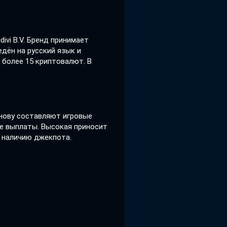
ivi B.V. Бренд принимает
едён на русский язык и
 более 15 криптовалют. В
снову составляют игровые
е выплаты. Высокая приносит
и наличию джекпота.