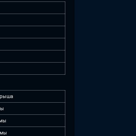
грыша
мы
ммы
ммы