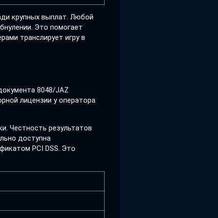
ади крупных выплат. Любой
бнулении. Это помогает
ерами транслирует игру в
 документа 8048/JAZ
орной лицензии у оператора
и. Честность результатов
ельно доступна
фикатом PCI DSS. Это