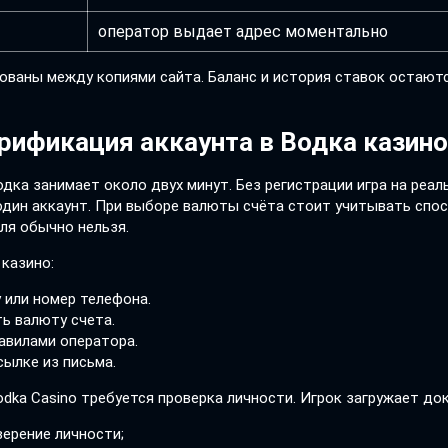
оператор выдает адрес моментально
ованы между копиями сайта. Баланс и история ставок остаютс
ерификация аккаунта в Водка казин
дка занимает около двух минут. Без регистрации игра на реал
один аккаунт. При выборе валюты счёта стоит учитывать спо
ля обычно нельзя.
 казино:
 или номер телефона.
ь валюту счета.
авилами оператора.
сылке из письма.
dka Casino требуется проверка личности. Игрок загружает до
верение личности;