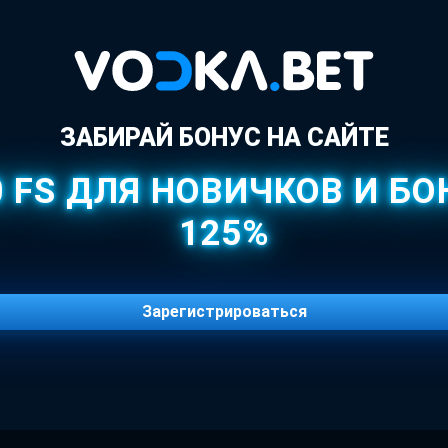
ЗАБИРАЙ БОНУС НА САЙТЕ
0 FS ДЛЯ НОВИЧКОВ И БО
125%
Зарегистрироваться