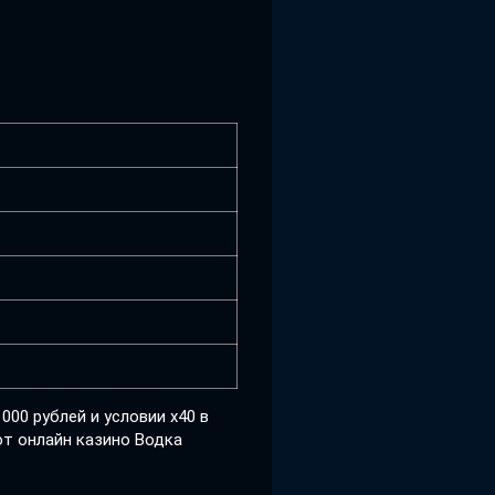
00 рублей и условии x40 в
от онлайн казино Водка