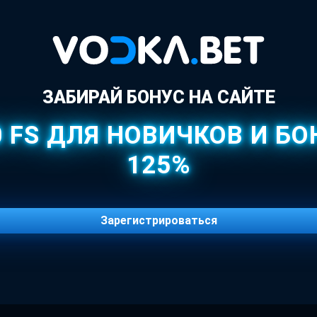
ЗАБИРАЙ БОНУС НА САЙТЕ
0 FS ДЛЯ НОВИЧКОВ И БО
125%
Зарегистрироваться