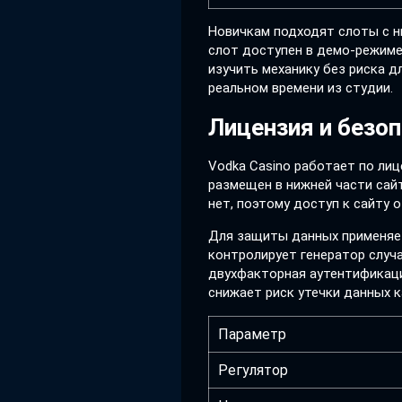
Новичкам подходят слоты с 
слот доступен в демо-режиме
изучить механику без риска д
реальном времени из студии.
Лицензия и безо
Vodka Casino работает по лиц
размещен в нижней части сайт
нет, поэтому доступ к сайту 
Для защиты данных применяет
контролирует генератор случ
двухфакторная аутентификаци
снижает риск утечки данных к
Параметр
Регулятор