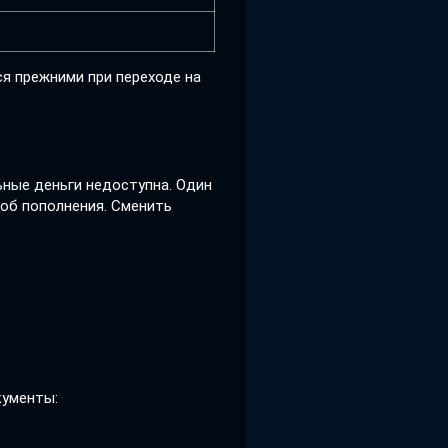
я прежними при переходе на
о
ьные деньги недоступна. Один
соб пополнения. Сменить
кументы: