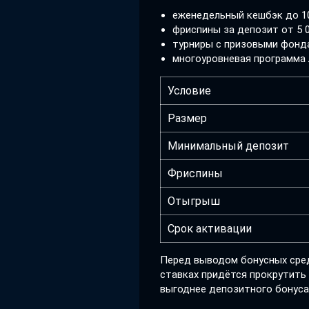
еженедельный кешбэк до 1
фриспины за депозит от 5 0
турниры с призовыми фонд
многоуровневая программа 
Условие
Размер
Минимальный депозит
Фриспины
Отыгрыш
Срок активации
Перед выводом бонусных средс
ставках придётся прокрутить 
выгоднее депозитного бонуса