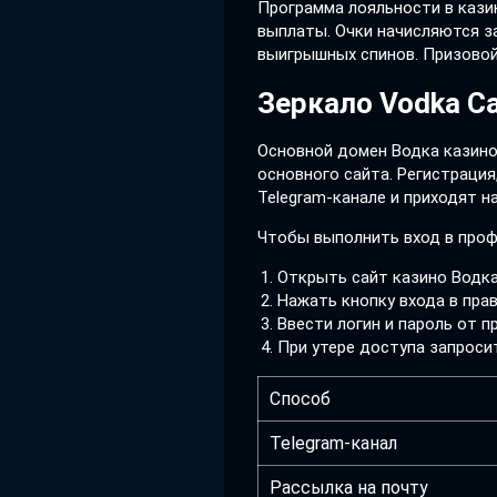
Программа лояльности в кази
выплаты. Очки начисляются за
выигрышных спинов. Призовой
Зеркало Vodka Ca
Основной домен Водка казино
основного сайта. Регистрация
Telegram-канале и приходят н
Чтобы выполнить вход в проф
Открыть сайт казино Водка
Нажать кнопку входа в прав
Ввести логин и пароль от п
При утере доступа запросит
Способ
Telegram-канал
Рассылка на почту