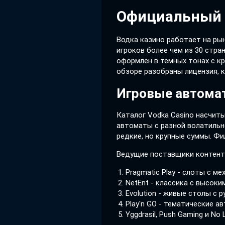
Официальный 
Водка казино работает на рын
игроков более чем из 30 стра
оформлен в темных тонах с к
обзоре разобраны лицензия, к
Игровые автомат
Каталог Vodka Casino насчиты
автоматы с разной волатильн
редкие, но крупные суммы. Фи
Ведущие поставщики контента
Pragmatic Play - слоты с м
NetEnt - классика с высоки
Evolution - живые столы с 
Play'n GO - тематические а
Yggdrasil, Push Gaming и No