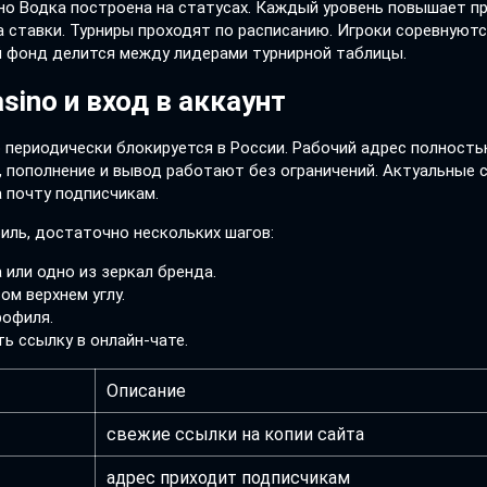
но Водка построена на статусах. Каждый уровень повышает п
 ставки. Турниры проходят по расписанию. Игроки соревнуютс
 фонд делится между лидерами турнирной таблицы.
sino и вход в аккаунт
 периодически блокируется в России. Рабочий адрес полност
, пополнение и вывод работают без ограничений. Актуальные 
а почту подписчикам.
иль, достаточно нескольких шагов:
 или одно из зеркал бренда.
ом верхнем углу.
рофиля.
ь ссылку в онлайн-чате.
Описание
свежие ссылки на копии сайта
адрес приходит подписчикам