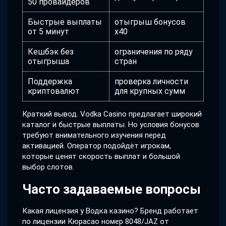
50 провайдеров
Быстрые выплаты
отыгрыш бонусов
от 5 минут
x40
Кешбэк без
ограничения по ряду
отыгрыша
стран
Поддержка
проверка личности
криптовалют
для крупных сумм
Краткий вывод. Vodka Casino предлагает широкий
каталог и быстрые выплаты. Но условия бонусов
требуют внимательного изучения перед
активацией. Оператор подойдёт игрокам,
которые ценят скорость выплат и большой
выбор слотов.
Часто задаваемые вопросы
Какая лицензия у Водка казино? Бренд работает
по лицензии Кюрасао номер 8048/JAZ от