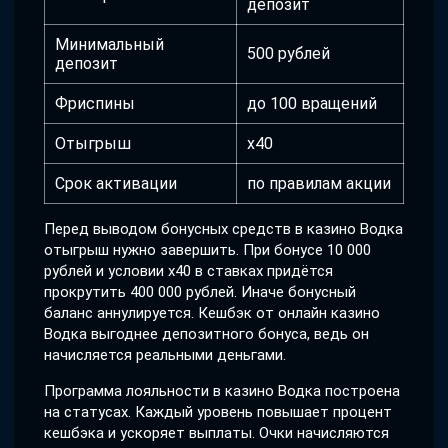
депозит
Минимальный
500 рублей
депозит
Фриспины
до 100 вращений
Отыгрыш
x40
Срок активации
по правилам акции
Перед выводом бонусных средств в казино Водка
отыгрыш нужно завершить. При бонусе 10 000
рублей и условии x40 в ставках придётся
прокрутить 400 000 рублей. Иначе бонусный
баланс аннулируется. Кешбэк от онлайн казино
Водка выгоднее депозитного бонуса, ведь он
начисляется реальными деньгами.
Программа лояльности в казино Водка построена
на статусах. Каждый уровень повышает процент
кешбэка и ускоряет выплаты. Очки начисляются