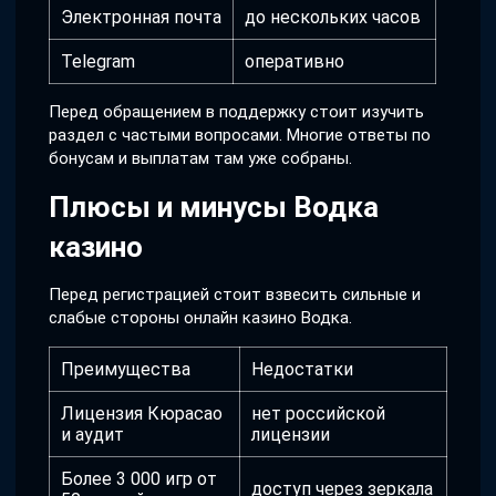
Электронная почта
до нескольких часов
Telegram
оперативно
Перед обращением в поддержку стоит изучить
раздел с частыми вопросами. Многие ответы по
бонусам и выплатам там уже собраны.
Плюсы и минусы Водка
казино
Перед регистрацией стоит взвесить сильные и
слабые стороны онлайн казино Водка.
Преимущества
Недостатки
Лицензия Кюрасао
нет российской
и аудит
лицензии
Более 3 000 игр от
доступ через зеркала