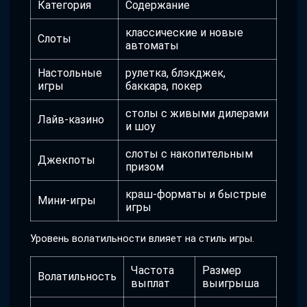
Категория
Содержание
классические и новые
Слоты
автоматы
Настольные
рулетка, блэкджек,
игры
баккара, покер
столы с живыми дилерами
Лайв-казино
и шоу
слоты с накопительным
Джекпоты
призом
краш-форматы и быстрые
Мини-игры
игры
Уровень волатильности влияет на стиль игры.
Частота
Размер
Волатильность
выплат
выигрыша