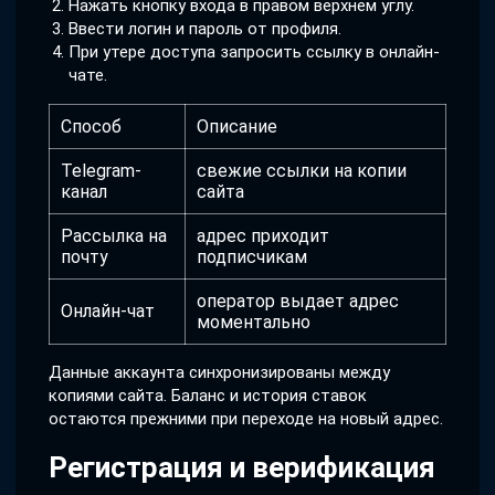
Нажать кнопку входа в правом верхнем углу.
Ввести логин и пароль от профиля.
При утере доступа запросить ссылку в онлайн-
чате.
Способ
Описание
Telegram-
свежие ссылки на копии
канал
сайта
Рассылка на
адрес приходит
почту
подписчикам
оператор выдает адрес
Онлайн-чат
моментально
Данные аккаунта синхронизированы между
копиями сайта. Баланс и история ставок
остаются прежними при переходе на новый адрес.
Регистрация и верификация