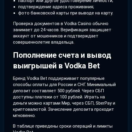
паспорт или другое удостоверение личности;
подтверждение адреса проживания;
фото банковской карты при выводе на карту.
Проверка документов в Vodka Casino обычно
занимает до 24 часов. Верификация защищает
аккаунт от мошенников и подтверждает
совершеннолетие владельца.
Пополнение счета и вывод
выигрышей в Vodka Bet
Бренд Vodka Bet поддерживает популярные
способы оплаты для России и СНГ. Минимальный
депозит составляет 500 рублей. Через СБП
доступны платежи от 100 рублей. Играть на
деньги можно картами Мир, через СБП, SberPay и
криптовалютой. Зачисление депозита проходит
мгновенно.
В таблице приведены сроки операций и лимиты