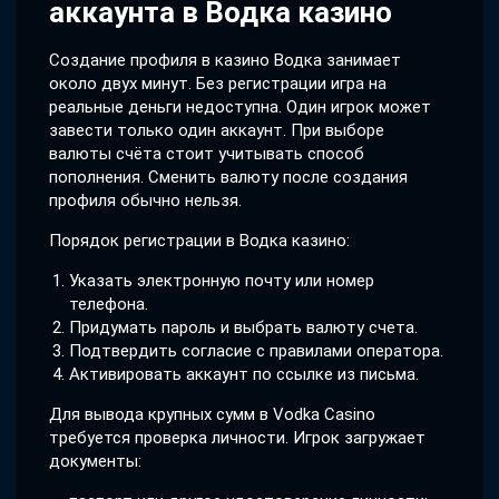
аккаунта в Водка казино
Создание профиля в казино Водка занимает
около двух минут. Без регистрации игра на
реальные деньги недоступна. Один игрок может
завести только один аккаунт. При выборе
валюты счёта стоит учитывать способ
пополнения. Сменить валюту после создания
профиля обычно нельзя.
Порядок регистрации в Водка казино:
Указать электронную почту или номер
телефона.
Придумать пароль и выбрать валюту счета.
Подтвердить согласие с правилами оператора.
Активировать аккаунт по ссылке из письма.
Для вывода крупных сумм в Vodka Casino
требуется проверка личности. Игрок загружает
документы: