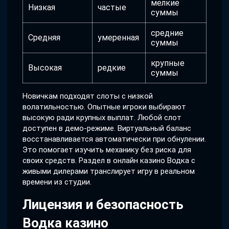
мелкие
Низкая
частые
суммы
средние
Средняя
умеренная
суммы
крупные
Высокая
редкие
суммы
Новичкам подходят слоты с низкой
волатильностью. Опытные игроки выбирают
высокую ради крупных выплат. Любой слот
доступен в демо-режиме. Виртуальный баланс
восстанавливается автоматически при обнулении.
Это помогает изучить механику без риска для
своих средств. Раздел в онлайн казино Водка с
живыми дилерами транслирует игру в реальном
времени из студии.
Лицензия и безопасность
Водка казино