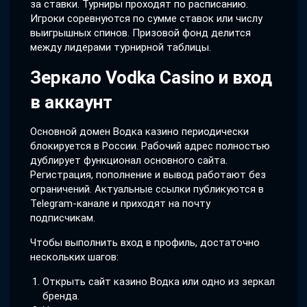
за ставки. Турниры проходят по расписанию.
Игроки соревнуются по сумме ставок или числу
выигрышных спинов. Призовой фонд делится
между лидерами турнирной таблицы.
Зеркало Vodka Casino и вход
в аккаунт
Основной домен Водка казино периодически
блокируется в России. Рабочий адрес полностью
дублирует функционал основного сайта.
Регистрация, пополнение и вывод работают без
ограничений. Актуальные ссылки публикуются в
Telegram-канале и приходят на почту
подписчикам.
Чтобы выполнить вход в профиль, достаточно
нескольких шагов:
Открыть сайт казино Водка или одно из зеркал
бренда.