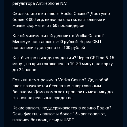
регулятора Antillephone N.V.
Сколько игр в каталоге Vodka Casino? Доступно
более 3 000 игр, включая слоты, настольные и
живые форматы от 50 провайдеров.
Какой минимальный депозит в Vodka Casino?
Минимум составляет 500 рублей. Через СБП
пополнение доступно от 100 рублей.
Как быстро выводятся деньги? Через СБП за 5-15
минут, на криптокошелек за 10-30 минут, на карту
до 24 часов.
Есть ли демо-режим в Vodka Casino? Да, любой
слот запускается бесплатно с виртуальным
балансом. Демо помогает проверить механику до
ставок на реальные средства.
Какие валюты поддерживаются в казино Водка?
Семь фиатных валют и более 15 криптовалют,
включая биткоин, эфир и USDT.