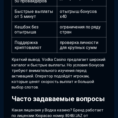
50 провайдеров
Быстрые выплаты
отыгрыш бонусов
от 5 минут
x40
Кешбэк без
ограничения по ряду
отыгрыша
стран
Поддержка
проверка личности
криптовалют
для крупных сумм
Краткий вывод. Vodka Casino предлагает широкий
каталог и быстрые выплаты. Но условия бонусов
требуют внимательного изучения перед
активацией. Оператор подойдёт игрокам,
которые ценят скорость выплат и большой
выбор слотов.
Часто задаваемые вопросы
Какая лицензия у Водка казино? Бренд работает
по лицензии Кюрасао номер 8048/JAZ от