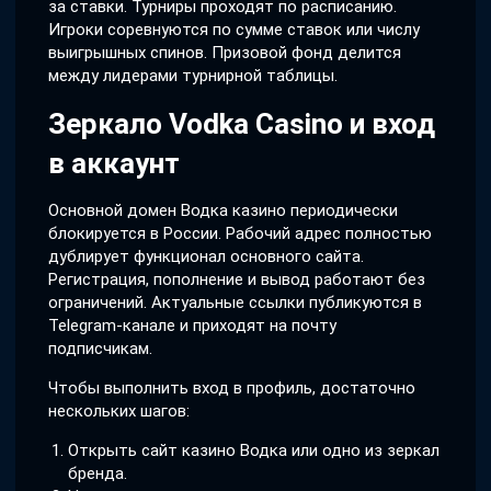
за ставки. Турниры проходят по расписанию.
Игроки соревнуются по сумме ставок или числу
выигрышных спинов. Призовой фонд делится
между лидерами турнирной таблицы.
Зеркало Vodka Casino и вход
в аккаунт
Основной домен Водка казино периодически
блокируется в России. Рабочий адрес полностью
дублирует функционал основного сайта.
Регистрация, пополнение и вывод работают без
ограничений. Актуальные ссылки публикуются в
Telegram-канале и приходят на почту
подписчикам.
Чтобы выполнить вход в профиль, достаточно
нескольких шагов:
Открыть сайт казино Водка или одно из зеркал
бренда.