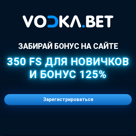
ЗАБИРАЙ БОНУС НА САЙТЕ
350 FS ДЛЯ НОВИЧКОВ
И БОНУС 125%
Зарегистрироваться