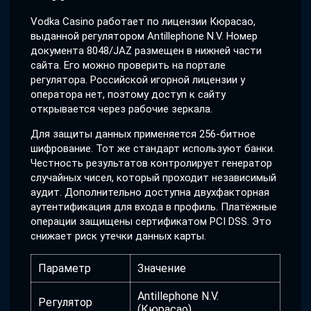
Vodka Casino работает по лицензии Кюрасао,
выданной регулятором Antillephone N.V. Номер
документа 8048/JAZ размещен в нижней части
сайта. Его можно проверить на портале
регулятора. Российской игорной лицензии у
оператора нет, поэтому доступ к сайту
открывается через рабочие зеркала.
Для защиты данных применяется 256-битное
шифрование. Тот же стандарт используют банки.
Честность результатов контролирует генератор
случайных чисел, который проходит независимый
аудит. Дополнительно доступна двухфакторная
аутентификация для входа в профиль. Платёжные
операции защищены сертификатом PCI DSS. Это
снижает риск утечки данных карты.
Параметр
Значение
Antillephone N.V.
Регулятор
(Кюрасао)