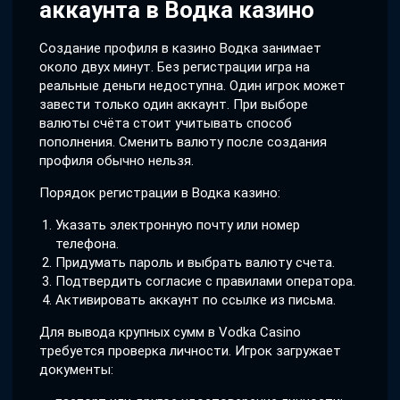
аккаунта в Водка казино
Создание профиля в казино Водка занимает
около двух минут. Без регистрации игра на
реальные деньги недоступна. Один игрок может
завести только один аккаунт. При выборе
валюты счёта стоит учитывать способ
пополнения. Сменить валюту после создания
профиля обычно нельзя.
Порядок регистрации в Водка казино:
Указать электронную почту или номер
телефона.
Придумать пароль и выбрать валюту счета.
Подтвердить согласие с правилами оператора.
Активировать аккаунт по ссылке из письма.
Для вывода крупных сумм в Vodka Casino
требуется проверка личности. Игрок загружает
документы: