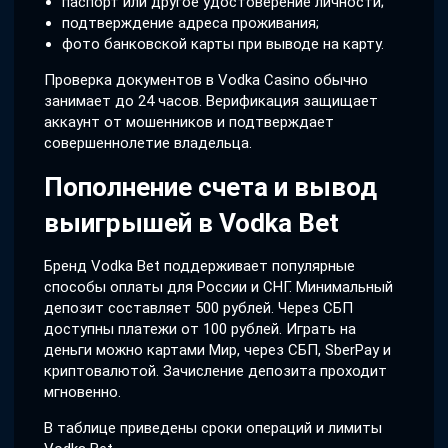
паспорт или другое удостоверение личности;
подтверждение адреса проживания;
фото банковской карты при выводе на карту.
Проверка документов в Vodka Casino обычно
занимает до 24 часов. Верификация защищает
аккаунт от мошенников и подтверждает
совершеннолетие владельца.
Пополнение счета и вывод
выигрышей в Vodka Bet
Бренд Vodka Bet поддерживает популярные
способы оплаты для России и СНГ. Минимальный
депозит составляет 500 рублей. Через СБП
доступны платежи от 100 рублей. Играть на
деньги можно картами Мир, через СБП, SberPay и
криптовалютой. Зачисление депозита проходит
мгновенно.
В таблице приведены сроки операций и лимиты