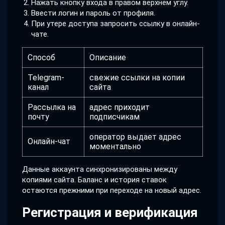
Нажать кнопку входа в правом верхнем углу.
Ввести логин и пароль от профиля.
При утере доступа запросить ссылку в онлайн-
чате.
Способ
Описание
Telegram-
свежие ссылки на копии
канал
сайта
Рассылка на
адрес приходит
почту
подписчикам
оператор выдает адрес
Онлайн-чат
моментально
Данные аккаунта синхронизированы между
копиями сайта. Баланс и история ставок
остаются прежними при переходе на новый адрес.
Регистрация и верификация