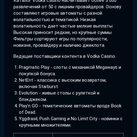
Каталог Vodka Casino насчитывает более 3 000
развлечений от 50 с лишним провайдеров. Основу
составляют игровые автоматы с разной
волатильностью и тематикой. Низкая
волатильность дает частые мелкие выплаты.
Высокая приносит редкие, но крупные суммы.
Фильтры сортируют игры по популярности,
новизне, провайдеру и наличию джекпота.
Ведущие поставщики контента в Vodka Casino:
Pragmatic Play - слоты с механикой Megaways и
покупкой бонуса.
NetEnt - классика с высоким возвратом,
включая Starburst.
Evolution - живые столы с рулеткой и
блэкджеком.
Play'n GO - тематические автоматы вроде Book
of Dead.
Yggdrasil, Push Gaming и No Limit City - новинки с
крупными множителями.