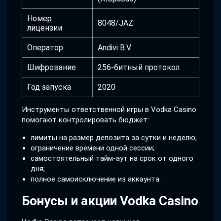
Номер
8048/JAZ
лицензии
Оператор
Andivi B.V.
Шифрование
256-битный протокол
Год запуска
2020
Инструменты ответственной игры в Vodka Casino
помогают контролировать бюджет:
лимиты на размер депозита за сутки и неделю;
ограничение времени одной сессии;
самостоятельный тайм-аут на срок от одного
дня;
полное самоисключение из аккаунта.
Бонусы и акции Vodka Casino