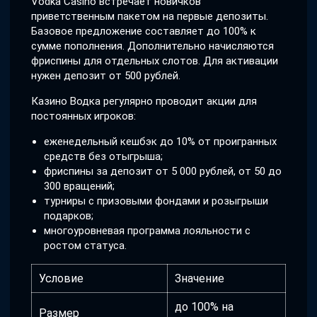
Vodka Casino встречает новичков
приветственным пакетом на первые депозиты.
Базовое предложение составляет до 100% к
сумме пополнения. Дополнительно начисляются
фриспины для отдельных слотов. Для активации
нужен депозит от 500 рублей.
Казино Водка регулярно проводит акции для
постоянных игроков:
еженедельный кешбэк до 10% от проигранных
средств без отыгрыша;
фриспины за депозит от 5 000 рублей, от 50 до
300 вращений;
турниры с призовыми фондами и розыгрыши
подарков;
многоуровневая программа лояльности с
ростом статуса.
Условие
Значение
до 100% на
Размер