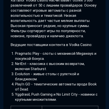
Каталог Vodka Casino насчитывает более 3 000
развлечений от 50 с лишним провайдеров. Основу
составляют игровые автоматы с разной
волатильностью и тематикой. Низкая
волатильность дает частые мелкие выплаты.
Высокая приносит редкие, но крупные суммы.
Фильтры сортируют игры по популярности,
новизне, провайдеру и наличию джекпота.
Ведущие поставщики контента в Vodka Casino:
Pragmatic Play - слоты с механикой Megaways и
покупкой бонуса.
NetEnt - классика с высоким возвратом,
включая Starburst.
Evolution - живые столы с рулеткой и
блэкджеком.
Play'n GO - тематические автоматы вроде Book
of Dead.
Yggdrasil, Push Gaming и No Limit City - новинки с
крупными множителями.