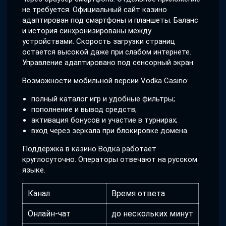
не требуется. Официальный сайт казино
адаптирован под смартфоны и планшеты. Баланс
и история синхронизированы между
устройствами. Скорость загрузки страниц
остается высокой даже при слабом интернете.
Управление адаптировано под сенсорный экран.
Возможности мобильной версии Vodka Casino:
полный каталог игр и удобные фильтры;
пополнение и вывод средств;
активация бонусов и участие в турнирах;
вход через зеркала при блокировке домена.
Поддержка в казино Водка работает
круглосуточно. Операторы отвечают на русском
языке.
Канал
Время ответа
Онлайн-чат
до нескольких минут