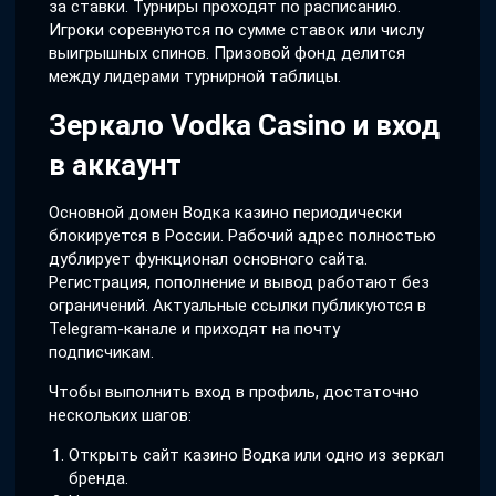
за ставки. Турниры проходят по расписанию.
Игроки соревнуются по сумме ставок или числу
выигрышных спинов. Призовой фонд делится
между лидерами турнирной таблицы.
Зеркало Vodka Casino и вход
в аккаунт
Основной домен Водка казино периодически
блокируется в России. Рабочий адрес полностью
дублирует функционал основного сайта.
Регистрация, пополнение и вывод работают без
ограничений. Актуальные ссылки публикуются в
Telegram-канале и приходят на почту
подписчикам.
Чтобы выполнить вход в профиль, достаточно
нескольких шагов:
Открыть сайт казино Водка или одно из зеркал
бренда.