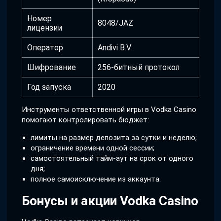
Номер
8048/JAZ
лицензии
Оператор
Andivi B.V.
Шифрование
256-битный протокол
Год запуска
2020
Инструменты ответственной игры в Vodka Casino
помогают контролировать бюджет:
лимиты на размер депозита за сутки и неделю;
ограничение времени одной сессии;
самостоятельный тайм-аут на срок от одного
дня;
полное самоисключение из аккаунта.
Бонусы и акции Vodka Casino