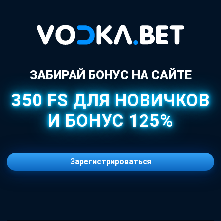
ЗАБИРАЙ БОНУС НА САЙТЕ
350 FS ДЛЯ НОВИЧКОВ
И БОНУС 125%
Зарегистрироваться