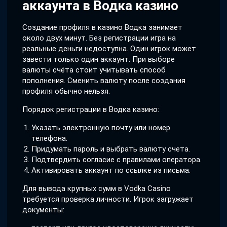
аккаунта в Водка казино
Создание профиля в казино Водка занимает
около двух минут. Без регистрации игра на
реальные деньги недоступна. Один игрок может
завести только один аккаунт. При выборе
валюты счёта стоит учитывать способ
пополнения. Сменить валюту после создания
профиля обычно нельзя.
Порядок регистрации в Водка казино:
Указать электронную почту или номер
телефона.
Придумать пароль и выбрать валюту счета.
Подтвердить согласие с правилами оператора.
Активировать аккаунт по ссылке из письма.
Для вывода крупных сумм в Vodka Casino
требуется проверка личности. Игрок загружает
документы: