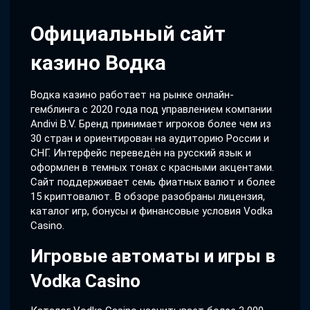
Официальный сайт
казино Водка
Водка казино работает на рынке онлайн-
гемблинга с 2020 года под управлением компании
Andivi B.V. Бренд принимает игроков более чем из
30 стран и ориентирован на аудиторию России и
СНГ. Интерфейс переведён на русский язык и
оформлен в темных тонах с красными акцентами.
Сайт поддерживает семь фиатных валют и более
15 криптовалют. В обзоре разобраны лицензия,
каталог игр, бонусы и финансовые условия Vodka
Casino.
Игровые автоматы и игры в
Vodka Casino