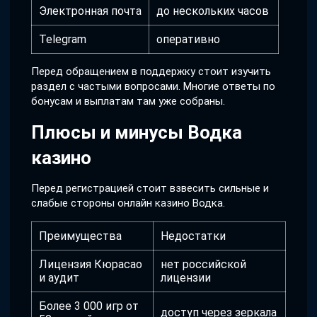
Электронная почта
до нескольких часов
Telegram
оперативно
Перед обращением в поддержку стоит изучить
раздел с частыми вопросами. Многие ответы по
бонусам и выплатам там уже собраны.
Плюсы и минусы Водка
казино
Перед регистрацией стоит взвесить сильные и
слабые стороны онлайн казино Водка.
Преимущества
Недостатки
Лицензия Кюрасао
нет российской
и аудит
лицензии
Более 3 000 игр от
доступ через зеркала