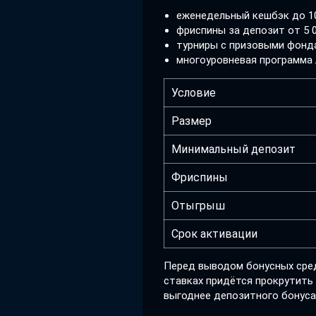
еженедельный кешбэк до 1
фриспины за депозит от 5 0
турниры с призовыми фонд
многоуровневая программа 
Условие
Размер
Минимальный депозит
Фриспины
Отыгрыш
Срок активации
Перед выводом бонусных средс
ставках придётся прокрутить 
выгоднее депозитного бонуса