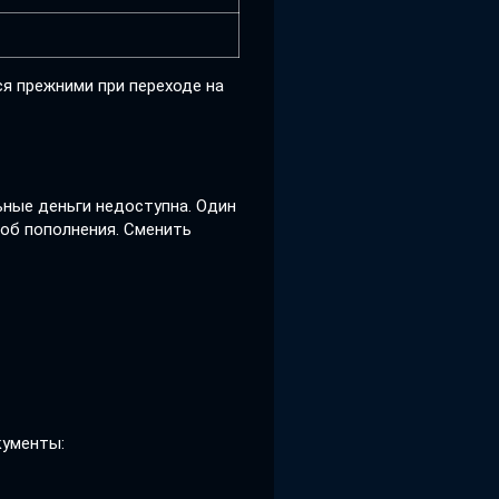
я прежними при переходе на
о
ьные деньги недоступна. Один
соб пополнения. Сменить
кументы: