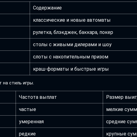
Содержание
классические и новые автоматы
рулетка, блэкджек, баккара, покер
столы с живыми дилерами и шоу
слоты с накопительным призом
краш-форматы и быстрые игры
 на стиль игры.
Частота выплат
Размер выи
частые
мелкие сум
умеренная
средние су
редкие
крупные су