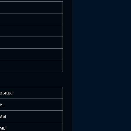
грыша
мы
ммы
ммы