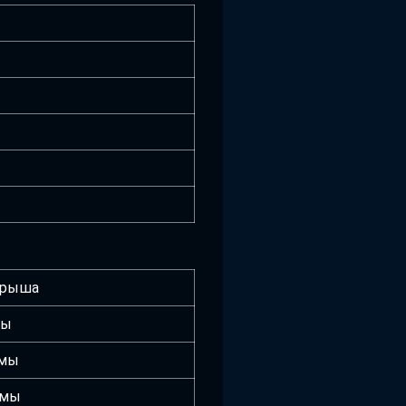
грыша
мы
ммы
ммы