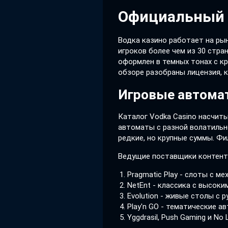
Официальный 
Водка казино работает на рын
игроков более чем из 30 стра
оформлен в темных тонах с к
обзоре разобраны лицензия, к
Игровые автомат
Каталог Vodka Casino насчиты
автоматы с разной волатильн
редкие, но крупные суммы. Фи
Ведущие поставщики контента
Pragmatic Play - слоты с м
NetEnt - классика с высоки
Evolution - живые столы с 
Play'n GO - тематические а
Yggdrasil, Push Gaming и No