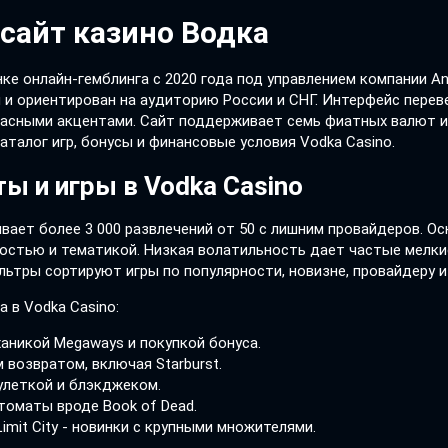
сайт казино Водка
ке онлайн-гемблинга с 2020 года под управлением компании And
н и ориентирован на аудиторию России и СНГ. Интерфейс перев
расными акцентами. Сайт поддерживает семь фиатных валют и
аталог игр, бонусы и финансовые условия Vodka Casino.
ы и игры в Vodka Casino
вает более 3 000 развлечений от 50 с лишним провайдеров. О
остью и тематикой. Низкая волатильность дает частые мелки
льтры сортируют игры по популярности, новизне, провайдеру 
 в Vodka Casino:
еханикой Megaways и покупкой бонуса.
м возвратом, включая Starburst.
рулеткой и блэкджеком.
втоматы вроде Book of Dead.
 Limit City - новинки с крупными множителями.