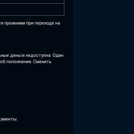
я прежними при переходе на
о
ьные деньги недоступна. Один
соб пополнения. Сменить
кументы: