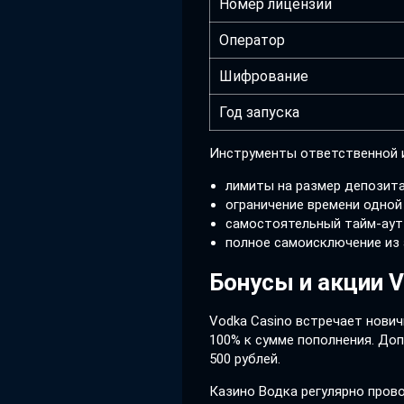
Номер лицензии
Оператор
Шифрование
Год запуска
Инструменты ответственной 
лимиты на размер депозита
ограничение времени одной
самостоятельный тайм-аут 
полное самоисключение из 
Бонусы и акции V
Vodka Casino встречает нови
100% к сумме пополнения. До
500 рублей.
Казино Водка регулярно пров