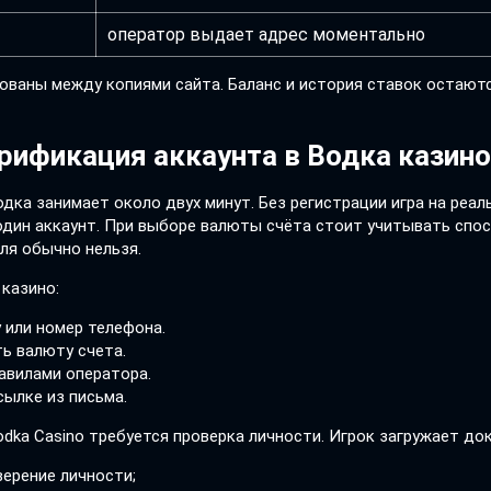
оператор выдает адрес моментально
ованы между копиями сайта. Баланс и история ставок остаютс
ерификация аккаунта в Водка казин
дка занимает около двух минут. Без регистрации игра на реал
один аккаунт. При выборе валюты счёта стоит учитывать спо
ля обычно нельзя.
 казино:
 или номер телефона.
ь валюту счета.
авилами оператора.
сылке из письма.
dka Casino требуется проверка личности. Игрок загружает до
верение личности;