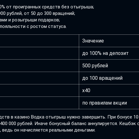
0% от проигранных средств без отыгрыша;
00 рублей, от 50 до 300 вращений;
ами и розыгрыши подарков;
лояльности с ростом статуса.
Значение
до 100% на депозит
500 рублей
до 100 вращений
x40
по правилам акции
тв в казино Водка отыгрыш нужно завершить. При бонусе 10 0
400 000 рублей. Иначе бонусный баланс аннулируется. Кешбэк 
, ведь он начисляется реальными деньгами.