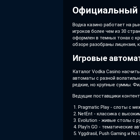
Официальный 
Водка казино работает на рын
игроков более чем из 30 стра
оформлен в темных тонах с к
обзоре разобраны лицензия, к
Игровые автомат
Каталог Vodka Casino насчиты
автоматы с разной волатильн
редкие, но крупные суммы. Фи
Ведущие поставщики контента
Pragmatic Play - слоты с м
NetEnt - классика с высоки
Evolution - живые столы с 
Play'n GO - тематические а
Yggdrasil, Push Gaming и No