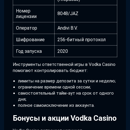
Номер
8048/JAZ
лицензии
Оператор
Andivi B.V.
Шифрование
256-битный протокол
Год запуска
2020
Инструменты ответственной игры в Vodka Casino
помогают контролировать бюджет:
лимиты на размер депозита за сутки и неделю;
ограничение времени одной сессии;
самостоятельный тайм-аут на срок от одного
дня;
полное самоисключение из аккаунта.
Бонусы и акции Vodka Casino