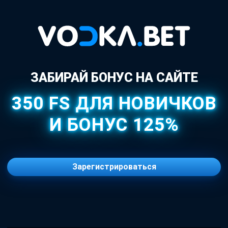
ЗАБИРАЙ БОНУС НА САЙТЕ
350 FS ДЛЯ НОВИЧКОВ
И БОНУС 125%
Зарегистрироваться