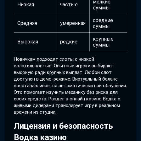
мелкие
Низкая
частые
суммы
средние
Средняя
умеренная
суммы
крупные
Высокая
редкие
суммы
Новичкам подходят слоты с низкой
волатильностью. Опытные игроки выбирают
высокую ради крупных выплат. Любой слот
доступен в демо-режиме. Виртуальный баланс
восстанавливается автоматически при обнулении.
Это помогает изучить механику без риска для
своих средств. Раздел в онлайн казино Водка с
живыми дилерами транслирует игру в реальном
времени из студии.
Лицензия и безопасность
Водка казино