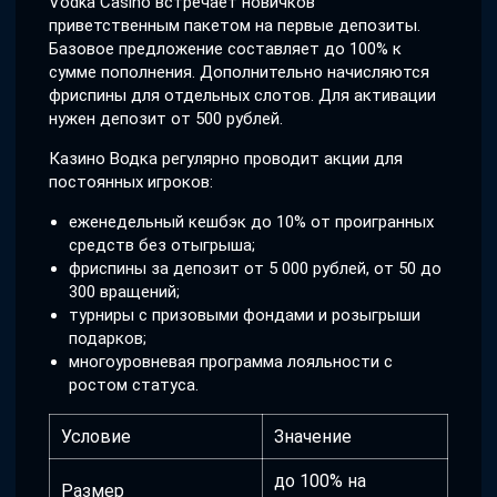
Vodka Casino встречает новичков
приветственным пакетом на первые депозиты.
Базовое предложение составляет до 100% к
сумме пополнения. Дополнительно начисляются
фриспины для отдельных слотов. Для активации
нужен депозит от 500 рублей.
Казино Водка регулярно проводит акции для
постоянных игроков:
еженедельный кешбэк до 10% от проигранных
средств без отыгрыша;
фриспины за депозит от 5 000 рублей, от 50 до
300 вращений;
турниры с призовыми фондами и розыгрыши
подарков;
многоуровневая программа лояльности с
ростом статуса.
Условие
Значение
до 100% на
Размер