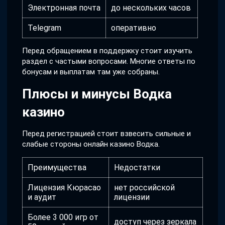
Электронная почта
до нескольких часов
Telegram
оперативно
Перед обращением в поддержку стоит изучить
раздел с частыми вопросами. Многие ответы по
бонусам и выплатам там уже собраны.
Плюсы и минусы Водка
казино
Перед регистрацией стоит взвесить сильные и
слабые стороны онлайн казино Водка.
Преимущества
Недостатки
Лицензия Кюрасао
нет российской
и аудит
лицензии
Более 3 000 игр от
доступ через зеркала